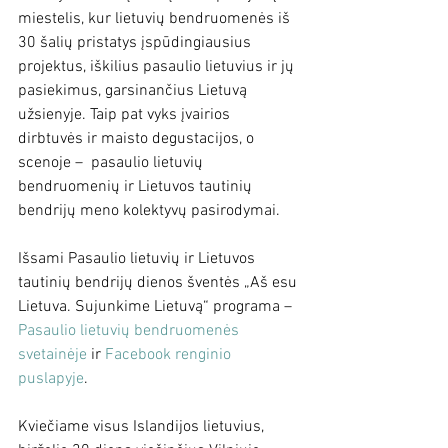
miestelis, kur lietuvių bendruomenės iš 
30 šalių pristatys įspūdingiausius 
projektus, iškilius pasaulio lietuvius ir jų 
pasiekimus, garsinančius Lietuvą 
užsienyje. Taip pat vyks įvairios 
dirbtuvės ir maisto degustacijos, o 
scenoje –  pasaulio lietuvių 
bendruomenių ir Lietuvos tautinių 
bendrijų meno kolektyvų pasirodymai.
Išsami Pasaulio lietuvių ir Lietuvos 
tautinių bendrijų dienos šventės „Aš esu 
Lietuva. Sujunkime Lietuvą“ programa – 
Pasaulio lietuvių bendruomenės 
svetainėje
 ir 
Facebook renginio 
puslapyje
.
Kviečiame visus Islandijos lietuvius, 