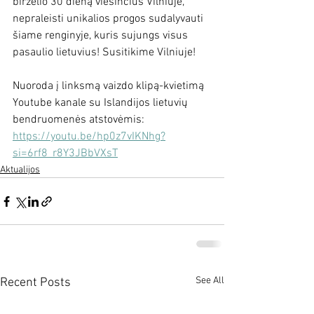
birželio 30 dieną viešinčius Vilniuje, 
nepraleisti unikalios progos sudalyvauti 
šiame renginyje, kuris sujungs visus 
pasaulio lietuvius! Susitikime Vilniuje!
Nuoroda į linksmą vaizdo klipą-kvietimą 
Youtube kanale su Islandijos lietuvių 
bendruomenės atstovėmis: 
https://youtu.be/hp0z7vIKNhg?
si=6rf8_r8Y3JBbVXsT
Aktualijos
See All
Recent Posts