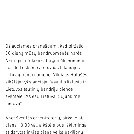
Džiaugiamės pranešdami, kad birželio 
30 dieną mūsų bendruomenės narės 
Neringa Eidukienė, Jurgita Millerienė ir 
Jūratė Leškienė atstovaus Islandijos 
lietuvių bendruomenei Vilniaus Rotušės 
aikštėje vyksiančioje Pasaulio lietuvių ir 
Lietuvos tautinių bendrijų dienos 
šventėje „Aš esu Lietuva. Sujunkime 
Lietuvą“.
Anot šventės organizatorių, birželio 30 
dieną 13:00 val. aikštėje bus iškilmingai 
atidarytas ir visą dieną veiks paviljonų 