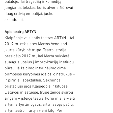
palatoje. Tai tragediją ir komediją 
jungiantis tekstas, kuris atveria žiūrovui 
daug erdvių empatijai, juokui ir 
skauduliui.
Apie teatrą ARTYN
Klaipėdoje veikiantis teatras ARTYN – tai 
2019 m. režisierės Martos Vendland 
įkurta kūrybinė trupė. Teatro istorija 
prasidėjo 2017 m., kai Marta sukvietė 
suaugusiuosius į improvizacijų ir etiudų 
būrelį. Iš žaidimo ir tyrinėjimo gimė 
pirmosios kūrybinės idėjos, o netrukus – 
ir pirmieji spektakliai. Sėkmingai 
pristačiusi juos Klaipėdoje ir kituose 
Lietuvos miestuose, trupė žengė svarbų 
žingsnį – įsteigė teatrą, kurio misija – eiti 
artyn: artyn žmogaus, artyn savęs pačių, 
artyn teatro ir artyn vieni kitų. Per 