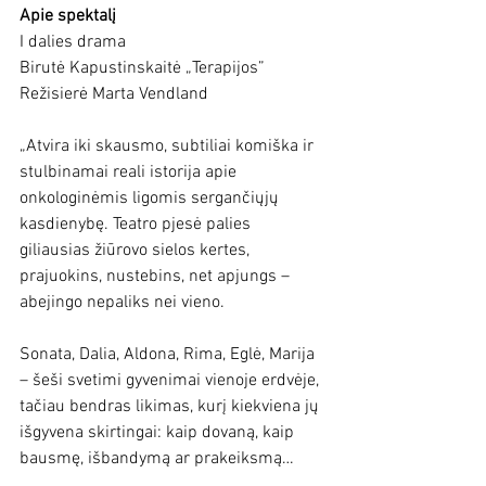
Apie spektalį
I dalies drama
Birutė Kapustinskaitė „Terapijos”
Režisierė Marta Vendland
„A
tvira iki skausmo, subtiliai komiška ir 
stulbinamai reali istorija apie 
onkologinėmis ligomis sergančiųjų 
kasdienybę. Teatro pjesė palies 
giliausias žiūrovo sielos kertes, 
prajuokins, nustebins, net apjungs – 
abejingo nepaliks nei vieno.
Sonata, Dalia, Aldona, Rima, Eglė, Marija 
– šeši svetimi gyvenimai vienoje erdvėje, 
tačiau bendras likimas, kurį kiekviena jų 
išgyvena skirtingai: kaip dovaną, kaip 
bausmę, išbandymą ar prakeiksmą…