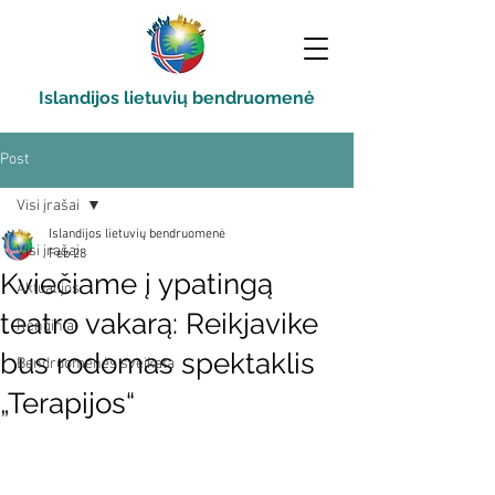
Islandijos lietuvių bendruomenė
Post
Visi įrašai
Islandijos lietuvių bendruomenė
Visi įrašai
Feb 28
Kviečiame į ypatingą
Aktualijos
teatro vakarą: Reikjavike
Renginiai
bus rodomas spektaklis
Bendruomenės sveikata
„Terapijos“