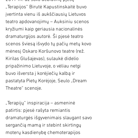
„Terapijos“ Birutė Kapustinskaitė buvo 
įvertinta vienu iš aukščiausių Lietuvos 
teatro apdovanojimų – Auksiniu scenos 
kryžiumi kaip geriausia nacionalinės 
dramaturgijos autorė. Ši pjesė teatro 
scenos šviesą išvydo tų pačių metų kovo 
mėnesį Oskaro Koršunovo teatre (rež. 
Kirilas Glušajevas), sulaukė didelio 
pripažinimo Lietuvoje, o vėliau netgi 
buvo išversta į korėjiečių kalbą ir 
pastatyta Pietų Korėjoje, Seulo „Dream 
Theatre“ scenoje.
„Terapijų“ inspiracija – asmeninė 
patirtis: pjesė rašyta remiantis 
dramaturgės išgyvenimais slaugant savo 
sergančią mamą ir stebint skirtingų 
moterų kasdienybę chemoterapijos 