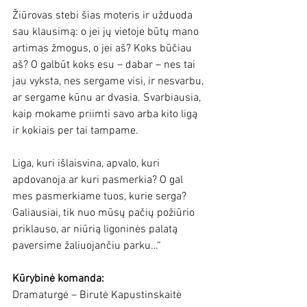
Žiūrovas stebi šias moteris ir užduoda 
sau klausimą: o jei jų vietoje būtų mano 
artimas žmogus, o jei aš? Koks būčiau 
aš? O galbūt koks esu – dabar – nes tai 
jau vyksta, nes sergame visi, ir nesvarbu, 
ar sergame kūnu ar dvasia. Svarbiausia, 
kaip mokame priimti savo arba kito ligą 
ir kokiais per tai tampame.
Liga, kuri išlaisvina, apvalo, kuri 
apdovanoja ar kuri pasmerkia? O gal 
mes pasmerkiame tuos, kurie serga? 
Galiausiai, tik nuo mūsų pačių požiūrio 
priklauso, ar niūrią ligoninės palatą 
paversime žaliuojančiu parku…“
Kūrybinė komanda:
Dramaturgė – Birutė Kapustinskaitė