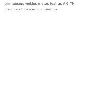
pirmuosius veiklos metus teatras ARTYN 
dovanojo žiūrovams įsimintinų 
premjerų, tapo repertuariniu teatru ir 
sėkmingai pildo sales.
Teatro ARTYN spektaklis 
„Terapijos“
2026 m. kovo 14 d. 
Ártúnsskóli 
19:00–20:00
mokyklos salė
Register Now
Renginiai