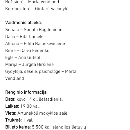
Režisierė – Marta Vendland
Kompozitorė – Gintarė Valionytė
Vaidmenis atlieka:
Sonata – Sonata Bagdonienė
Dalia – Rita Danielė
Aldona – Edita Baluškevičienė
Rima – Daiva Fedenko
Eglė – Ana Gutsol
Marija – Jurgita Hiršienė
Gydytoja, seselė, psichologė – Marta 
Vendland
Renginio informacija
Data:
 kovo 14 d., šeštadienis.
Laikas:
 19:00 val.
Vieta:
 Ártunskóli mokyklos salė.
Trukmė:
 1 val.
Bilieto
 kaina:
 5 500 kr., Islandijos lietuvių 