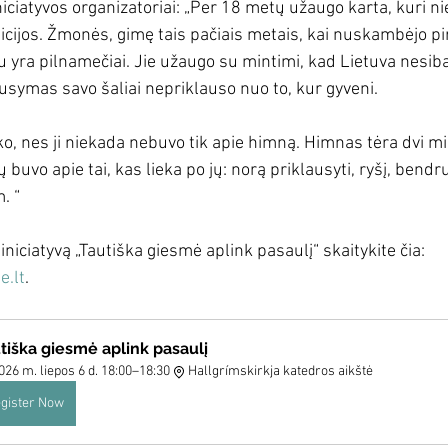
niciatyvos organizatoriai: „Per 18 metų užaugo karta, kuri 
dicijos. Žmonės, gimę tais pačiais metais, kai nuskambėjo p
u yra pilnamečiai. Jie užaugo su mintimi, kad Lietuva nesiba
ausymas savo šaliai nepriklauso nuo to, kur gyveni.
liko, nes ji niekada nebuvo tik apie himną. Himnas tėra dvi mi
ų buvo apie tai, kas lieka po jų: norą priklausyti, ryšį, bend
. “
iniciatyvą „Tautiška giesmė aplink pasaulį“ skaitykite čia: 
e.lt
.
tiška giesmė aplink pasaulį
026 m. liepos 6 d. 18:00–18:30
Hallgrímskirkja katedros aikštė
gister Now