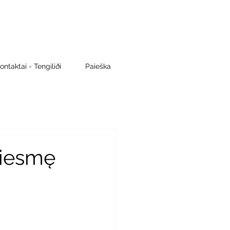
ontaktai - Tengiliði
Paieška
giesmę