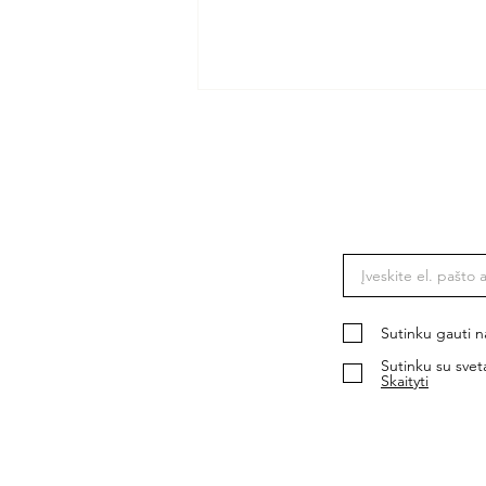
Liepos 6-ąją giedokime
„Tautišką giesmę“
Sutinku gauti n
Čiurlioniška dvasia
Sutinku su svet
Skaityti