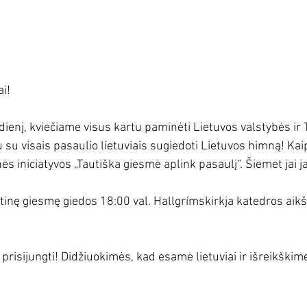
ai!
ienį, kviečiame visus kartu paminėti Lietuvos valstybės ir 
 su visais pasaulio lietuviais sugiedoti Lietuvos himną! Kai
nės iniciatyvos „Tautiška giesmė aplink pasaulį“. Šiemet jai 
autinę giesmę giedos 18:00 val. Hallgrímskirkja katedros ai
prisijungti! Didžiuokimės, kad esame lietuviai ir išreikškim