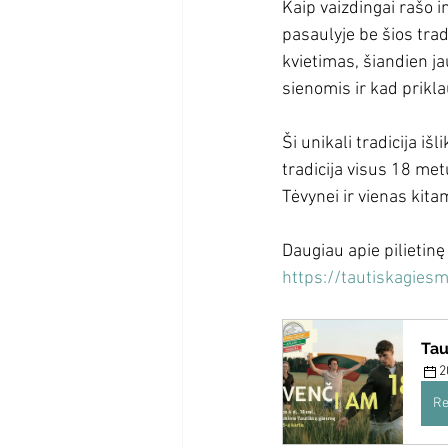
Kaip vaizdingai rašo i
pasaulyje be šios tra
kvietimas, šiandien ja
sienomis ir kad prikl
Ši unikali tradicija iš
tradicija visus 18 met
Tėvynei ir vienas kitam
Daugiau apie pilietinę 
https://tautiskagiesm
Tau
2
Re