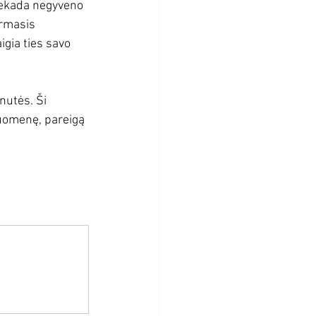
niekada negyveno 
irmasis 
igia ties savo 
nutės. Ši 
ruomenę, pareigą 