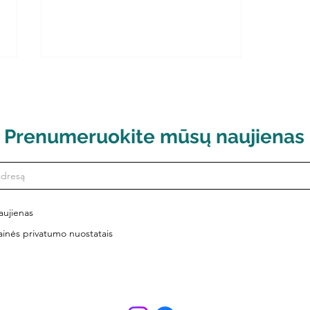
Prenumeruokite mūsų naujienas
Liepos 6-ąją – Valstybės
dieną susirinkime giedoti
aujienas
Tautinės giesmės
ainės privatumo nuostatais