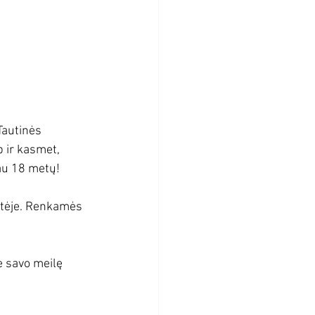
Tautinės 
p ir kasmet, 
jau 18 metų!
kštėje. Renkamės 
e savo meilę 