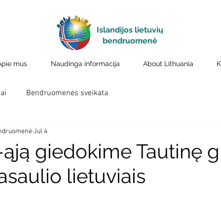
Islandijos lietuvių
bendruomenė
Apie mus
Naudinga informacija
About Lithuania
K
ai
Bendruomenės sveikata
bendruomenė
Jul 4
-ąją giedokime Tautinę 
asaulio lietuviais