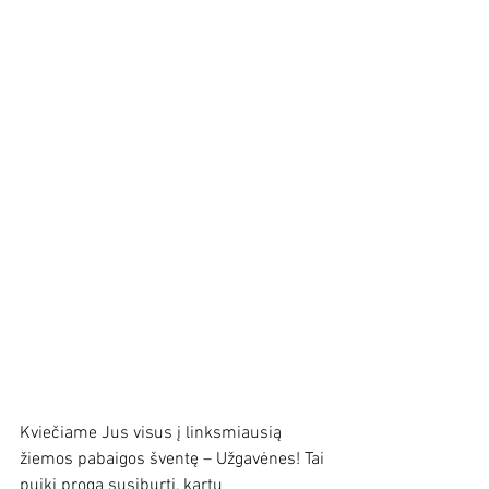
Kviečiame Jus visus į linksmiausią 
žiemos pabaigos šventę – Užgavėnes! Tai 
puiki proga susiburti, kartu 