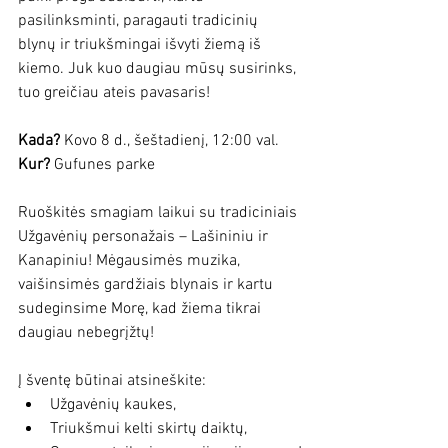
pasilinksminti, paragauti tradicinių 
blynų ir triukšmingai išvyti žiemą iš 
kiemo. Juk kuo daugiau mūsų susirinks, 
tuo greičiau ateis pavasaris!
Kada?
 Kovo 8 d., šeštadienį, 12:00 val.
Kur?
 Gufunes parke
Ruoškitės smagiam laikui su tradiciniais 
Užgavėnių personažais – Lašininiu ir 
Kanapiniu! Mėgausimės muzika, 
vaišinsimės gardžiais blynais ir kartu 
sudeginsime Morę, kad žiema tikrai 
daugiau nebegrįžtų!
Į šventę būtinai atsineškite:
Užgavėnių kaukes,
Triukšmui kelti skirtų daiktų,