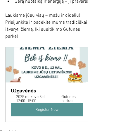
Gerą nuotaiką ir energiją – ji pravers!
Laukiame jūsų visų – mažų ir didelių! 
Prisijunkite ir padėkite mums tradiciškai 
išvaryti žiemą. Iki susitikimo Gufunes 
parke!
Užgavėnės
2025 m. kovo 8 d. 
Gufunes 
12:00–15:00
parkas
Register Now