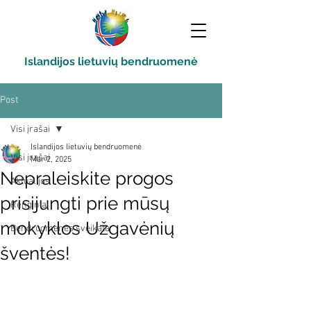
Islandijos lietuvių bendruomenė
Post
Visi įrašai
Islandijos lietuvių bendruomenė
Visi įrašai
Mar 2, 2025
Nepraleiskite progos
Aktualijos
prisijungti prie mūsų
Renginiai
mokyklos Užgavėnių
Bendruomenės sveikata
šventės!