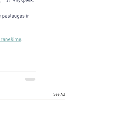
 102 Reykjavík.
 paslaugas ir 
pranešime
.
See All