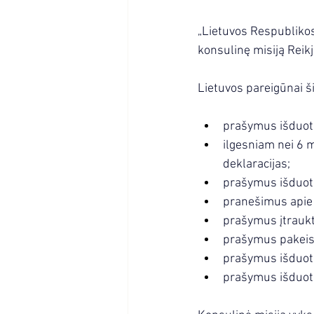
„
Lietuvos Respublikos
konsulinę misiją Reikj
Lietuvos pareigūnai š
prašymus išduoti
ilgesniam nei 6 m
deklaracijas;
prašymus išduoti
pranešimus apie
prašymus įtraukti
prašymus pakeist
prašymus išduoti 
prašymus išduot