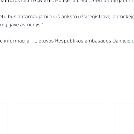
s kultūros centre „Nordic House“ adresu: Sæmundargata 11,
tu bus aptarnaujami tik iš anksto užsiregistravę, apmokėję
inimą gavę asmenys.
“
snė informacija – Lietuvos Respublikos ambasados Danijoje