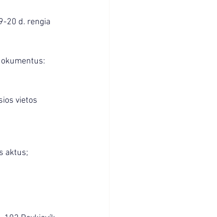
9-20 d. rengia 
 dokumentus:
ios vietos 
s aktus;