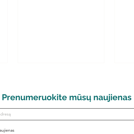
Prenumeruokite mūsų naujienas
Lietuvos Respublikos
Liet
ambasados Danijoje
amba
aujienas