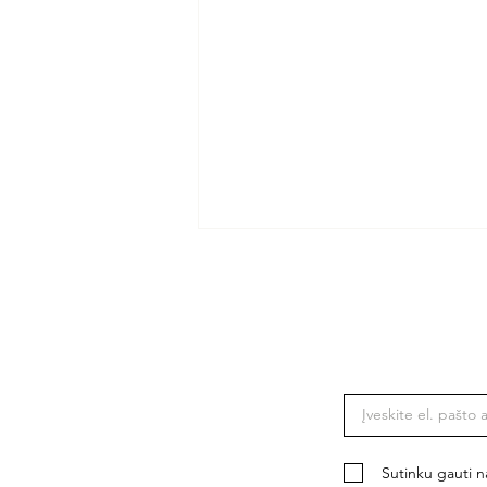
Pranešimas apie konsulinę
misiją Islandijoje
Sutinku gauti n