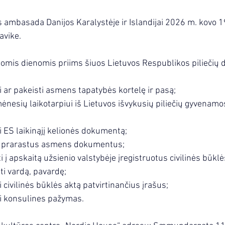
 ambasada Danijos Karalystėje ir Islandijai 2026 m. kovo 1
avike.
iomis dienomis priims šiuos Lietuvos Respublikos piliečių
 ar pakeisti asmens tapatybės kortelę ir pasą;
ėnesių laikotarpiui iš Lietuvos išvykusių piliečių gyvenamos
 ES laikinąjį kelionės dokumentą;
 prarastus asmens dokumentus;
 į apskaitą užsienio valstybėje įregistruotus civilinės būklė
i vardą, pavardę;
civilinės būklės aktą patvirtinančius įrašus;
i konsulines pažymas.