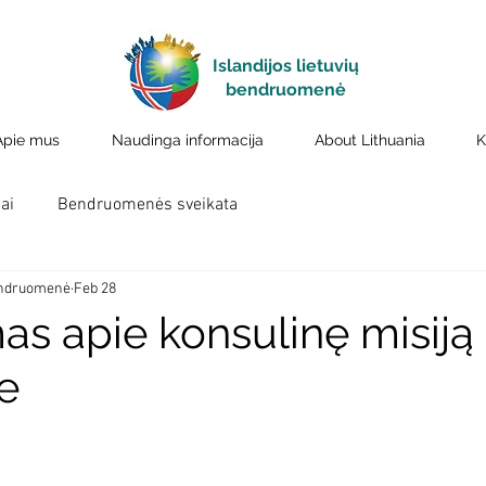
Islandijos lietuvių
bendruomenė
Apie mus
Naudinga informacija
About Lithuania
K
ai
Bendruomenės sveikata
bendruomenė
Feb 28
as apie konsulinę misiją
je