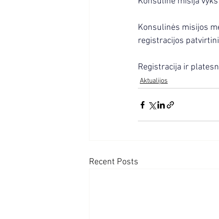
Konsulinė misija vyk
Konsulinės misijos me
registracijos patvirt
Registracija ir plate
Aktualijos
Recent Posts