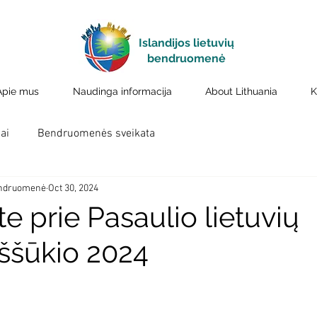
Islandijos lietuvių
bendruomenė
Apie mus
Naudinga informacija
About Lithuania
K
ai
Bendruomenės sveikata
bendruomenė
Oct 30, 2024
ite prie Pasaulio lietuvių
ššūkio 2024