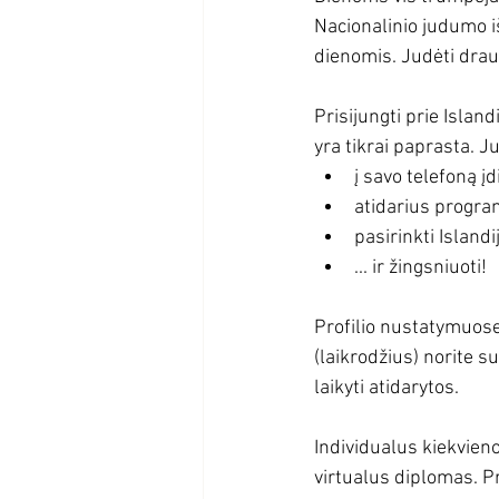
Nacionalinio judumo iš
dienomis. 
Judėti drau
Prisijungti prie Isla
yra tikrai paprasta. J
į savo telefoną įdi
atidarius program
pasirinkti Islan
... ir žingsniuoti!
Profilio nustatymuose 
(laikrodžius) norite su
laikyti atidarytos.
Individualus kiekvieno
virtualus diplomas. Pr