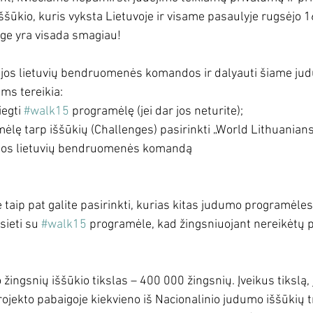
šūkio, kuris vyksta Lietuvoje ir visame pasaulyje 
rugsėjo 1
ge yra visada smagiau!
ndijos lietuvių bendruomenės komandos ir dalyauti šiame ju
ums tereikia:
egti 
#walk15
 programėlę (jei dar jos neturite);
ėlę tarp iššūkių (Challenges) pasirinkti „World Lithuanian
dijos lietuvių bendruomenės komandą
taip pat galite pasirinkti, kurias kitas judumo programėles
sieti su 
#walk15
 programėle, kad žingsniuojant nereikėtų 
 žingsnių iššūkio tikslas – 400 000 žingsnių. Įveikus tikslą,
ojekto pabaigoje kiekvieno iš Nacionalinio judumo iššūkių tr