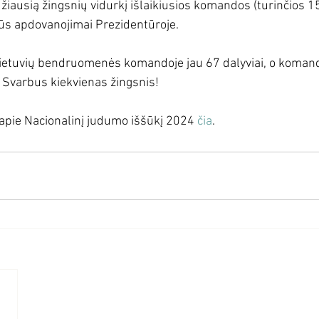
žiausią žingsnių vidurkį išlaikiusios komandos (turinčios 15
lūs apdovanojimai Prezidentūroje.
lietuvių bendruomenės komandoje jau 67 dalyviai, o koman
 
Svarbus kiekvienas žingsnis!
apie Nacionalinį judumo iššūkį 2024 
čia
.