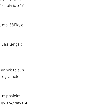
6-lapkričio 16 
dumo iššūkyje 
s Challenge“;
 ar prietaisus 
programėlės 
 jus pasieks 
ijų aktyviausių 