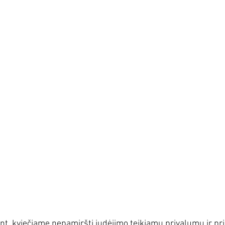
t, kviečiame nepamiršti judėjimo teikiamų privalumų ir pris