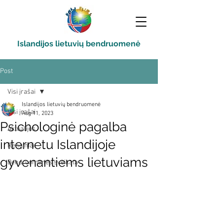
Islandijos lietuvių bendruomenė
Post
Visi įrašai
Islandijos lietuvių bendruomenė
Visi įrašai
Aug 11, 2023
Psichologinė pagalba
Aktualijos
internetu Islandijoje
Renginiai
gyvenantiems lietuviams
Bendruomenės sveikata