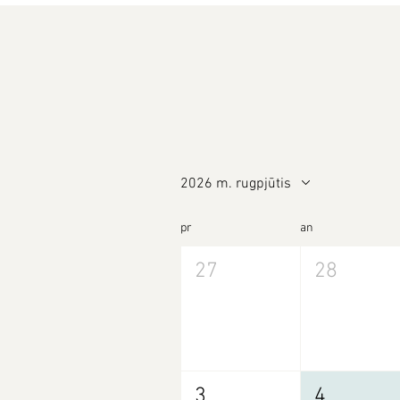
2026 m. rugpjūtis
pr
an
27
28
3
4