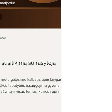
omenė
 susitikimą su rašytoja
o metu galėsime kalbėtis apie knygas,
viškos tapatybės išsaugojimą gyvenant
rašymą ir visas temas, kurios rūpi mūsų