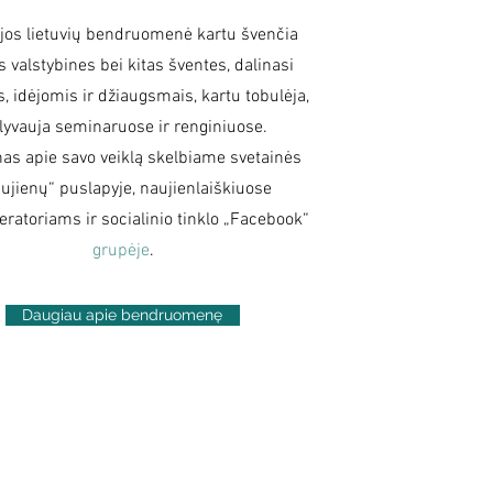
ijos lietuvių bendruomenė kartu švenčia
as valstybines bei kitas šventes, dalinasi
, idėjomis ir džiaugsmais, kartu tobulėja,
lyvauja seminaruose ir renginiuose.
as apie savo veiklą skelbiame svetainės
ujienų“ puslapyje, naujienlaiškiuose
ratoriams ir socialinio tinklo „Facebook“
grupėje
.
Daugiau apie bendruomenę