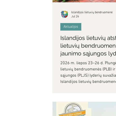
Islandijos lietuvių bendruomenė
Jul 24
Aktualijos
Islandijos lietuvių at
lietuvių bendruomenės
jaunimo sąjungos ly
2026 m. liepos 23–26 d. Plungėj
lietuvių bendruomenės (PLB) ir 
sąjungos (PLJS) lyderių suvažia
Islandijos lietuvių bendruomen