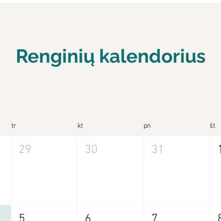
Renginių kalendorius
tr
kt
pn
št
29
30
31
5
6
7