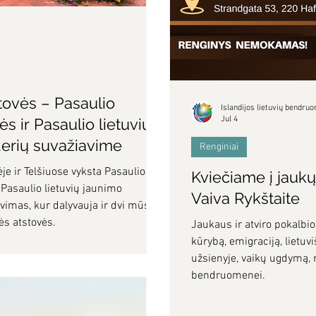
stovės – Pasaulio
Islandijos lietuvių bendru
Jul 4
 ir Pasaulio lietuvių
derių suvažiavime
Renginiai
e ir Telšiuose vyksta Pasaulio
Kviečiame į jaukų
Pasaulio lietuvių jaunimo
Vaiva Rykštaite
vimas, kur dalyvauja ir dvi mūsų –
ės atstovės.
Jaukaus ir atviro pokalbi
kūrybą, emigraciją, lietu
užsienyje, vaikų ugdymą, 
bendruomenei.