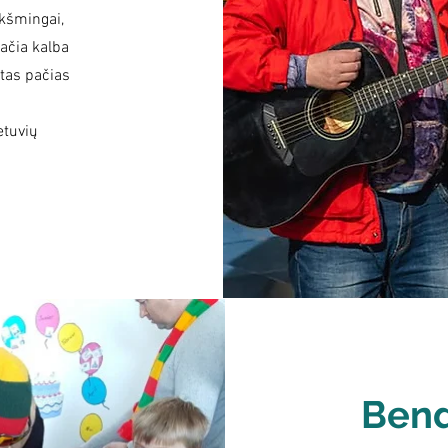
ukšmingai,
pačia kalba
 tas pačias
etuvių
Bend