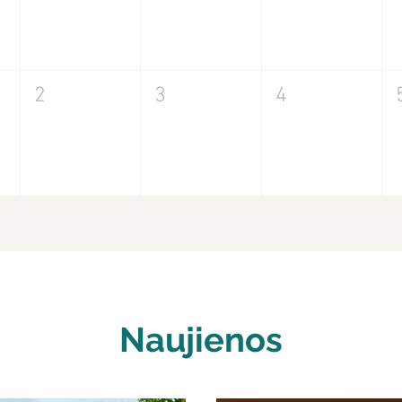
2
3
4
Naujienos