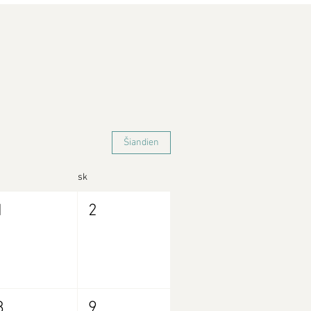
Šiandien
sk
1
2
8
9