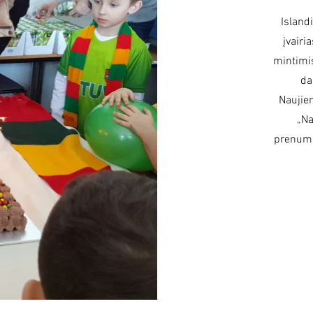
Island
įvairi
mintimis
da
Naujien
„Na
prenume