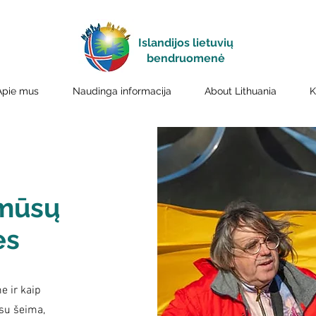
Islandijos lietuvių
bendruomenė
Apie mus
Naudinga informacija
About Lithuania
K
 mūsų
ės
e ir kaip
 su šeima,