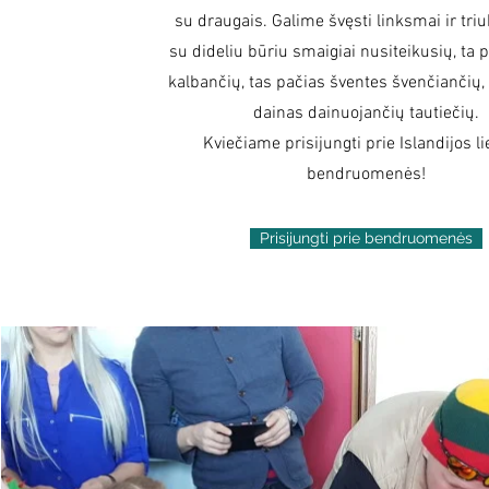
su draugais. Galime švęsti linksmai ir tri
su dideliu būriu smaigiai nusiteikusių, ta 
kalbančių, tas pačias šventes švenčiančių,
dainas dainuojančių tautiečių.
Kviečiame prisijungti prie Islandijos li
bendruomenės!
Prisijungti prie bendruomenės