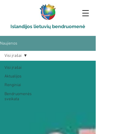
Islandijos lietuvių bendruomenė
Naujienos
Visi įrašai
Visi įrašai
Aktualijos
Renginiai
Bendruomenės
sveikata