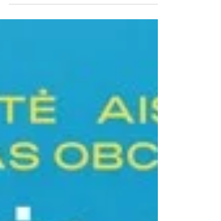
pavasariu bei puoselėti lietuviškas tradicijas
kartu Islandijoje. Ateikite su šeima, draugais ir
gera nuotaika – lauksime jūsų!