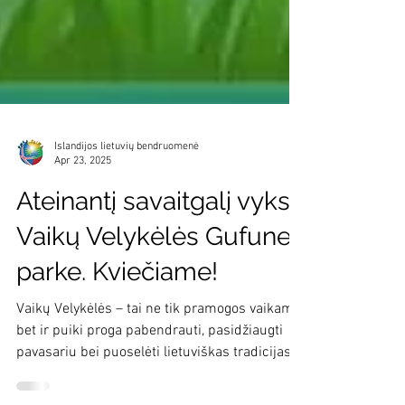
Islandijos lietuvių bendruomenė
Apr 23, 2025
Ateinantį savaitgalį vyks
Vaikų Velykėlės Gufunes
parke. Kviečiame!
Vaikų Velykėlės – tai ne tik pramogos vaikams,
bet ir puiki proga pabendrauti, pasidžiaugti