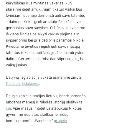
kūrybiškas ir įsimintinas vakaras, kurį 
skirsime dideliam, kilniam tikslui! Vaikai bus 
kviečiami scenoje demonstruoti savo talentus 
– dainuoti, šokti, groti ar kitaip išreikšti save ir 
geriausias savo savybes. O žiūrovus kviesime 
iš visos širdies palaikyti vaikus plojimais ir 
šypsenomis bei prisidėti prie paramos Nikolei. 
Kviečiame tėvelius registruoti savo mažųjų 
talentus ir kartu tapti šios gražios bendrystės 
dalimi. Gerumas skamba dar stipriau, kai jį lydi 
vaikų juokas.
Dalyvių registracija vyksta asmenine žinute 
Neringai Eidukienei
.
Daugiau apie Islandijos lietuvių bendruomenės 
labdaros mėnesį ir Nikolės istoriją skaitykite 
čia
. Apie mažus ir didelius stebuklus Nikolės 
gyvenime nuolatos skelbiame mūsų 
bendruomenės „Facebook“ 
grupėje
.