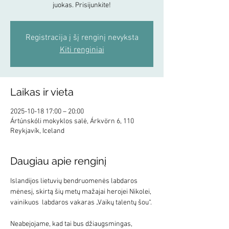
juokas. Prisijunkite!
Registracija į šį renginį nevyksta
Kiti renginiai
Laikas ir vieta
2025-10-18 17:00 – 20:00
Ártúnskóli mokyklos salė, Árkvörn 6, 110
Reykjavík, Iceland
Daugiau apie renginį
Islandijos lietuvių bendruomenės labdaros 
mėnesį, skirtą šių metų mažajai herojei Nikolei, 
vainikuos  labdaros vakaras „Vaikų talentų šou“.
Neabejojame, kad tai bus džiaugsmingas, 