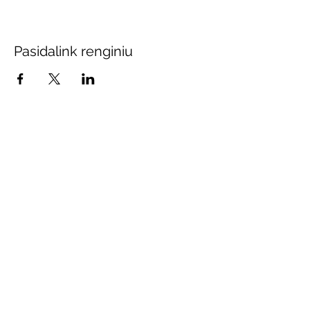
Pasidalink renginiu
Prenumeruokite mūsų
naujienas
Sutinku gauti naujienas
Sutinku su svetainės privatumo
nuostatais
Skaityti
Pateikti