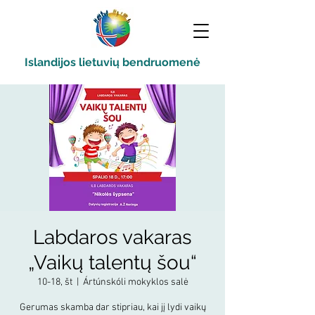
Islandijos lietuvių bendruomenė
Labdaros vakaras
„Vaikų talentų šou“
10-18, št
  |  
Ártúnskóli mokyklos salė
Gerumas skamba dar stipriau, kai jį lydi vaikų