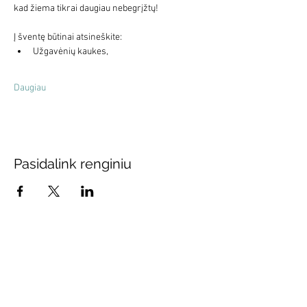
kad žiema tikrai daugiau nebegrįžtų!
Į šventę būtinai atsineškite:
Užgavėnių kaukes,
Daugiau
Pasidalink renginiu
Prenumeruokite mūsų
naujienas