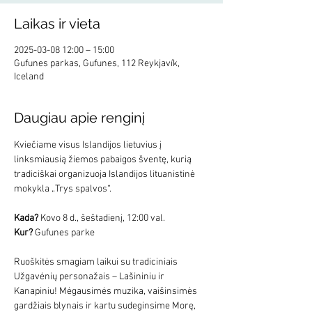
Laikas ir vieta
2025-03-08 12:00 – 15:00
Gufunes parkas, Gufunes, 112 Reykjavík,
Iceland
Daugiau apie renginį
Kviečiame visus Islandijos lietuvius į 
linksmiausią žiemos pabaigos šventę, kurią 
tradiciškai organizuoja Islandijos lituanistinė 
mokykla „Trys spalvos“.
Kada?
 Kovo 8 d., šeštadienį, 12:00 val.
Kur?
 Gufunes parke
Ruoškitės smagiam laikui su tradiciniais 
Užgavėnių personažais – Lašininiu ir 
Kanapiniu! Mėgausimės muzika, vaišinsimės 
gardžiais blynais ir kartu sudeginsime Morę, 