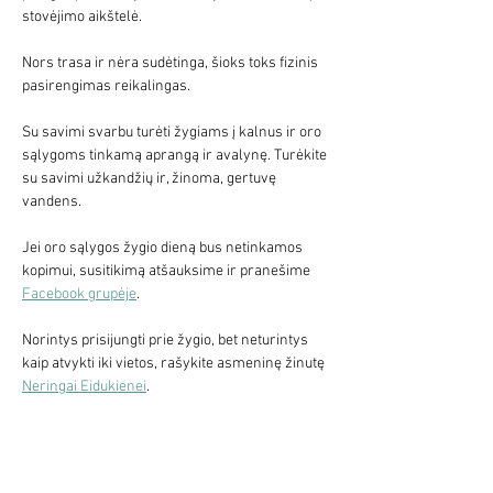
stovėjimo aikštelė.
Nors trasa ir nėra sudėtinga, šioks toks fizinis 
pasirengimas reikalingas.
Su savimi svarbu turėti žygiams į kalnus ir oro 
sąlygoms tinkamą aprangą ir avalynę. Turėkite 
su savimi užkandžių ir, žinoma, gertuvę 
vandens.
Jei oro sąlygos žygio dieną bus netinkamos 
kopimui, susitikimą atšauksime ir pranešime  
Facebook grupėje
. 
Norintys prisijungti prie žygio, bet neturintys 
kaip atvykti iki vietos, rašykite asmeninę žinutę 
Neringai Eidukienei
.