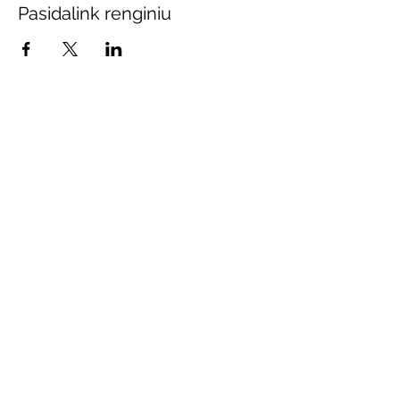
Pasidalink renginiu
Prenumeruokite mūsų
naujienas
Sutinku gauti naujienas
Sutinku su svetainės privatumo
nuostatais
Skaityti
Pateikti