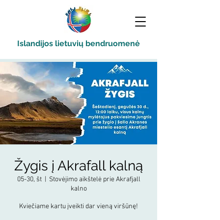
Islandijos lietuvių bendruomenė
Žygis į Akrafall kalną
05-30, št
  |  
Stovėjimo aikštelė prie Akrafjall
kalno
Kviečiame kartu įveikti dar vieną viršūnę!