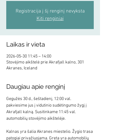
Registracija į šį renginį nevyksta
Kiti renginiai
Laikas ir vieta
2026-05-30 11:45 – 14:00
Stovėjimo aikštelė prie Akrafjall kalno, 301
Akranes, Iceland
Daugiau apie renginį
Gegužės 30 d., šeštadienį, 12:00 val. 
pakviesime jus į vidutinio sudėtingumo žygį į 
Akrafjall kalną. Susitinkame 11:45 val. 
automobilių stovėjimo aikštelėje. 
Kalnas yra šalia Akranes miestelio. Žygio trasa 
patogiai privažiuojama. Greta yra automobilių 