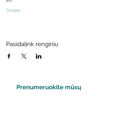
km.
Daugiau
Pasidalink renginiu
Prenumeruokite mūsų
naujienas
Sutinku gauti naujienas
Sutinku su svetainės privatumo