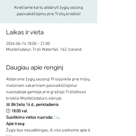
Kviečiame kartu atidaryti žygių sezoną
pasivaikščiojimu prie Trolių krioklio!
Laikas ir vieta
2024-06-14 18:00 – 21:00
Mosfellsdalur, Troll Waterfall, 162, Iceland
Daugiau apie renginį
Atidarome žygių sezoną! Prisijunkite prie mūsų 
maloniam vakariniam pasivaikščiojimui 
nuostabioje gamtoje prie gražiojo Tröllafosso 
krioklio Mosfellsdaluro slėnyje.
📅 
Birželio 14 d., penktadienis
🕕 
18:00 val.
Susitikimo vietos nuoroda: 
čia
.
Apie trasą:
Žygis bus nesudėtingas, iš viso įveiksime apie 6 