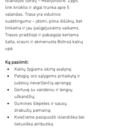
Islandijos fjordų – Hvalfjörđure. Žygis 
link krioklio ir atgal trunka apie 5 
valandas. Trasa yra vidutinio 
sudėtingumo – įdomi, pilna iššūkių, bet 
tinkama ir jau paūgėjusiems vaikams. 
Trasos pradžioje ir pabaigoje kertama 
šalta, srauni ir akmenuota 
Botnsá 
kalnų 
upė.
Ką pasiimti:
Kalnų žygiams skirtą avalynę;
Patogią, oro sąlygoms pritaikytą ir 
judesių nevaržančią aprangą;
Gertuvę su vandeniu ir lengvų 
užkandžių;
Gumines šlepetes ir sausų 
drabužių pamainą;
Kviečiame pasipuošti islandiška bei 
lietuviška atributika.