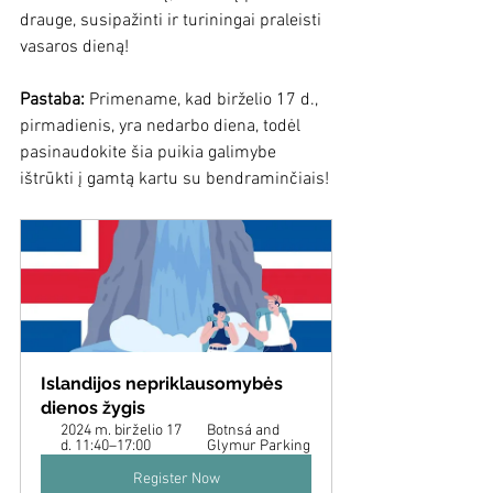
drauge, susipažinti ir turiningai praleisti 
vasaros dieną!
Pastaba:
 Primename, kad birželio 17 d., 
pirmadienis, yra nedarbo diena, todėl 
pasinaudokite šia puikia galimybe 
ištrūkti į gamtą kartu su bendraminčiais!
Islandijos nepriklausomybės 
dienos žygis
2024 m. birželio 17 
Botnsá and 
d. 11:40–17:00
Glymur Parking
Register Now