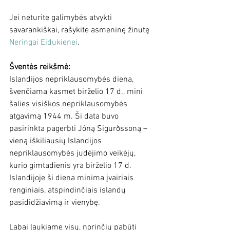
Jei neturite galimybės atvykti 
savarankiškai, rašykite asmeninę žinutę 
Neringai Eidukienei
.
Šventės reikšmė:
Islandijos nepriklausomybės diena, 
švenčiama kasmet birželio 17 d., mini 
šalies visiškos nepriklausomybės 
atgavimą 1944 m. Ši data buvo 
pasirinkta pagerbti Jóną Sigurðssoną – 
vieną iškiliausių Islandijos 
nepriklausomybės judėjimo veikėjų, 
kurio gimtadienis yra birželio 17 d. 
Islandijoje ši diena minima įvairiais 
renginiais, atspindinčiais islandų 
pasididžiavimą ir vienybę.
Labai laukiame visų, norinčių pabūti 