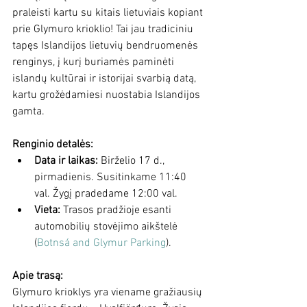
praleisti kartu su kitais lietuviais kopiant 
prie Glymuro krioklio! Tai jau tradiciniu 
tapęs Islandijos lietuvių bendruomenės 
renginys, į kurį buriamės 
paminėti 
islandų kultūrai ir istorijai svarbią datą, 
kartu grožėdamiesi nuostabia Islandijos 
gamta.
Renginio detalės:
Data ir laikas:
 Birželio 17 d., 
pirmadienis. Susitinkame 11:40 
val. Žygį pradedame 12:00 val.
Vieta:
 Trasos pradžioje esanti 
automobilių stovėjimo aikštelė 
(
Botnsá and Glymur Parking
).
Apie trasą:
Glymuro krioklys yra viename gražiausių 