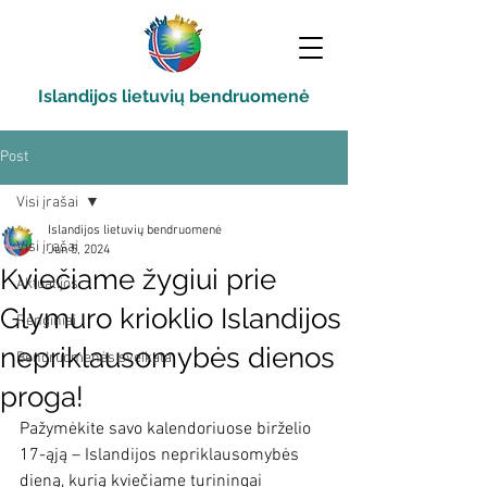
Islandijos lietuvių bendruomenė
Post
Visi įrašai
Islandijos lietuvių bendruomenė
Visi įrašai
Jun 5, 2024
Kviečiame žygiui prie
Aktualijos
Glymuro krioklio Islandijos
Renginiai
nepriklausomybės dienos
Bendruomenės sveikata
proga!
Pažymėkite savo kalendoriuose birželio 
17-ąją – 
Islandijos nepriklausomybės 
dieną, kurią kviečiame turiningai 